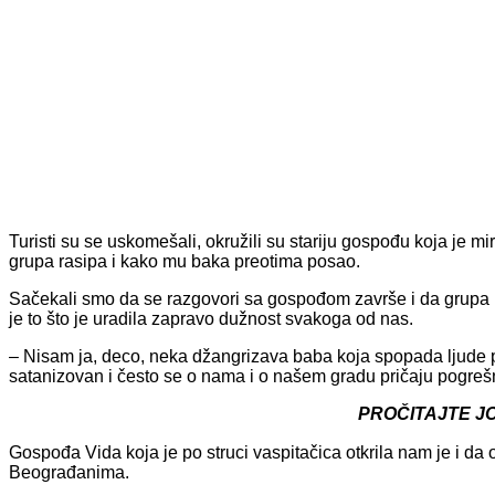
Turisti su se uskomešali, okružili su stariju gospođu koja je
grupa rasipa i kako mu baka preotima posao.
Sačekali smo da se razgovori sa gospođom završe i da grupa na
je to što je uradila zapravo dužnost svakoga od nas.
– Nisam ja, deco, neka džangrizava baba koja spopada ljude po 
satanizovan i često se o nama i o našem gradu pričaju pogreš
PROČITAJTE J
Gospođa Vida koja je po struci vaspitačica otkrila nam je i d
Beograđanima.