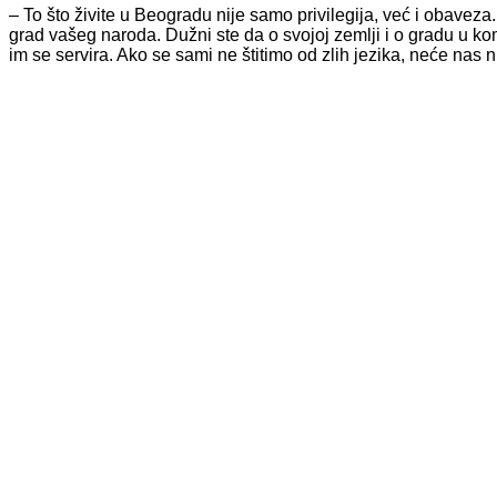
– To što živite u Beogradu nije samo privilegija, već i obaveza.
grad vašeg naroda. Dužni ste da o svojoj zemlji i o gradu u kom
im se servira. Ako se sami ne štitimo od zlih jezika, neće nas 