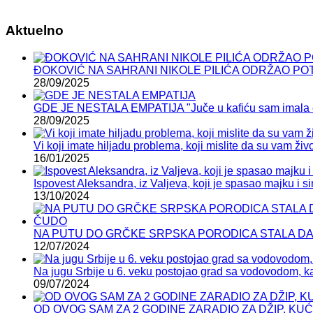
Aktuelno
ĐOKOVIĆ NA SAHRANI NIKOLE PILIĆA ODRŽAO POTRESAN 
28/09/2025
GDE JE NESTALA EMPATIJA "Juče u kafiću sam imala epi
28/09/2025
Vi koji imate hiljadu problema, koji mislite da su vam živ
16/01/2025
Ispovest Aleksandra, iz Valjeva, koji je spasao majku i
13/10/2024
NA PUTU DO GRČKE SRPSKA PORODICA STALA DA PR
12/07/2024
Na jugu Srbije u 6. veku postojao grad sa vodovodom, 
09/07/2024
OD OVOG SAM ZA 2 GODINE ZARADIO ZA DŽIP, KUĆU, KA