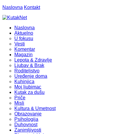
Naslovna
Kontakt
Naslovna
Aktuelno
U fokusu
Vesti
Komentar
Magazin
Lepota & Zdravlje
Ljubav & Brak
Roditeljstvo
Uređenje doma
Kuhinjica
Moj ljubimac
Kutak za dušu
Priče
Misli
Kultura & Umetnost
Obrazovanje
Psihologija
Duhovnost
Zanimljivosti