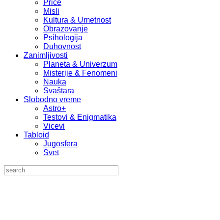
Priče
Misli
Kultura & Umetnost
Obrazovanje
Psihologija
Duhovnost
Zanimljivosti
Planeta & Univerzum
Misterije & Fenomeni
Nauka
Svaštara
Slobodno vreme
Astro+
Testovi & Enigmatika
Vicevi
Tabloid
Jugosfera
Svet