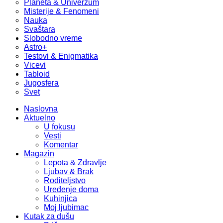
Planeta & Univerzum
Misterije & Fenomeni
Nauka
Svaštara
Slobodno vreme
Astro+
Testovi & Enigmatika
Vicevi
Tabloid
Jugosfera
Svet
Naslovna
Aktuelno
U fokusu
Vesti
Komentar
Magazin
Lepota & Zdravlje
Ljubav & Brak
Roditeljstvo
Uređenje doma
Kuhinjica
Moj ljubimac
Kutak za dušu