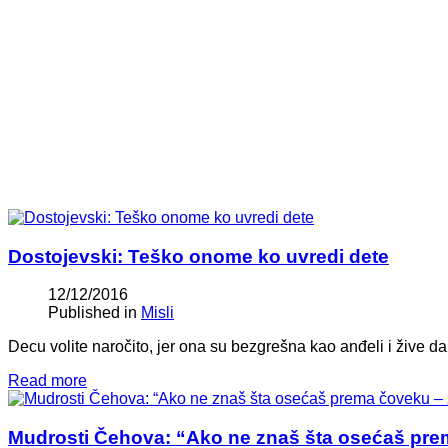
Dostojevski: Teško onome ko uvredi dete
12/12/2016
Published in
Misli
Decu volite naročito, jer ona su bezgrešna kao anđeli i žive da
Read more
Mudrosti Čehova: “Ako ne znaš šta osećaš prem