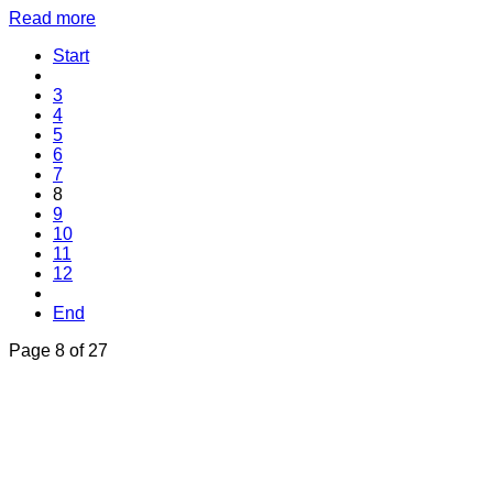
Read more
Start
3
4
5
6
7
8
9
10
11
12
End
Page 8 of 27