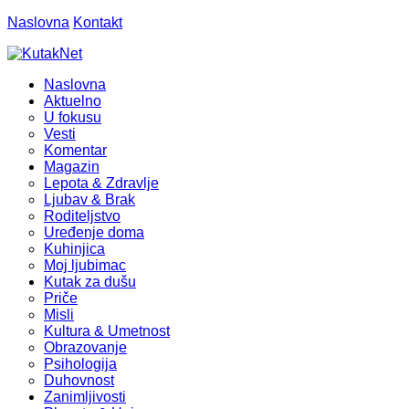
Naslovna
Kontakt
Naslovna
Aktuelno
U fokusu
Vesti
Komentar
Magazin
Lepota & Zdravlje
Ljubav & Brak
Roditeljstvo
Uređenje doma
Kuhinjica
Moj ljubimac
Kutak za dušu
Priče
Misli
Kultura & Umetnost
Obrazovanje
Psihologija
Duhovnost
Zanimljivosti