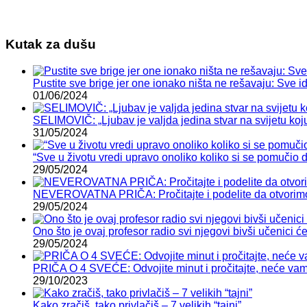
Kutak za dušu
Pustite sve brige jer one ionako ništa ne rešavaju: Sve
01/06/2024
SELIMOVIČ: „Ljubav je valjda jedina stvar na svijetu koju n
31/05/2024
“Sve u životu vredi upravo onoliko koliko si se pomučio 
29/05/2024
NEVEROVATNA PRIČA: Pročitajte i podelite da otvorimo 
29/05/2024
Ono što je ovaj profesor radio svi njegovi bivši učenici će
29/05/2024
PRIČA O 4 SVEĆE: Odvojite minut i pročitajte, neće vam 
29/10/2023
Kako zračiš, tako privlačiš – 7 velikih “tajni”