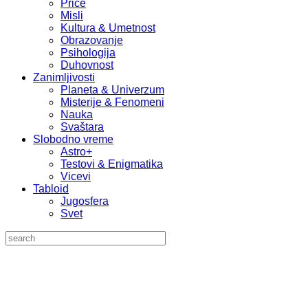
Priče
Misli
Kultura & Umetnost
Obrazovanje
Psihologija
Duhovnost
Zanimljivosti
Planeta & Univerzum
Misterije & Fenomeni
Nauka
Svaštara
Slobodno vreme
Astro+
Testovi & Enigmatika
Vicevi
Tabloid
Jugosfera
Svet