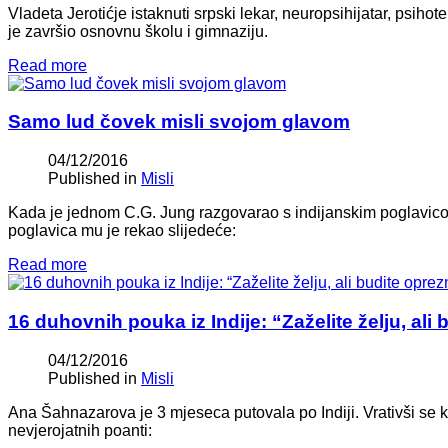
Vladeta Jerotićje istaknuti srpski lekar, neuropsihijatar, psi
je završio osnovnu školu i gimnaziju.
Read more
Samo lud čovek misli svojom glavom
04/12/2016
Published in
Misli
Kada je jednom C.G. Jung razgovarao s indijanskim poglavico
poglavica mu je rekao slijedeće:
Read more
16 duhovnih pouka iz Indije: “Zaželite želju, ali bu
04/12/2016
Published in
Misli
Ana Šahnazarova je 3 mjeseca putovala po Indiji. Vrativši se ku
nevjerojatnih poanti: