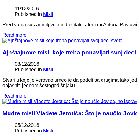
11/12/2016
Published in
Misli
Pred vama su zanimljivi i mudri citati i aforizmi Antona Pavlo
Read more
Ajnštajnove misli koje treba ponavljati svoj deci
08/12/2016
Published in
Misli
Stvari u koje je verovao umeo je da podeli sa drugima tako jed
objasniti jednom šestogodišnjaku.
Read more
Mudre misli Vladete Jerotića: Što je naučio Jovi
05/12/2016
Published in
Misli