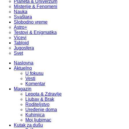
Planeta & Univerzum
Misterije & Fenomeni
Nauka
Svaštara
Slobodno vreme
Astro+
Testovi & Enigmatika
Vicevi
Tabloid
Jugosfera
Svet
Naslovna
Aktuelno
U fokusu
Vesti
Komentar
Magazin
Lepota & Zdravlje
Ljubav & Brak
Roditeljstvo
Uređenje doma
Kuhinjica
Moj ljubimac
Kutak za dušu