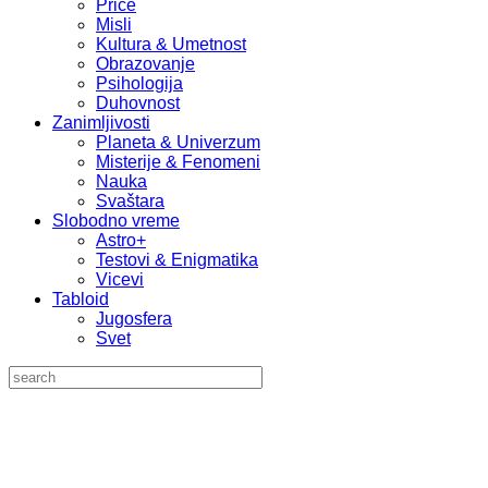
Priče
Misli
Kultura & Umetnost
Obrazovanje
Psihologija
Duhovnost
Zanimljivosti
Planeta & Univerzum
Misterije & Fenomeni
Nauka
Svaštara
Slobodno vreme
Astro+
Testovi & Enigmatika
Vicevi
Tabloid
Jugosfera
Svet