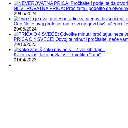
NEVEROVATNA PRIČA: Pročitajte i podelite da otvorimo 
29/05/2024
Ono što je ovaj profesor radio svi njegovi bivši učenici će
29/05/2024
PRIČA O 4 SVEĆE: Odvojite minut i pročitajte, neće vam 
29/10/2023
Kako zračiš, tako privlačiš – 7 velikih “tajni”
01/04/2023