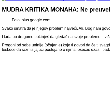
MUDRA KRITIKA MONAHA: Ne preuveliča
Foto: plus.google.com
Svako smatra da je njegov problem najveći. Ali, Bog nam govor
I tada po drugome počinješ da gledaš na svoje probleme – više op
Progoni od sebe uninije (očajanje) koje ti govori da će ti svag
teškoće da razmišljajući postojano o njima, osećaš užas i pada