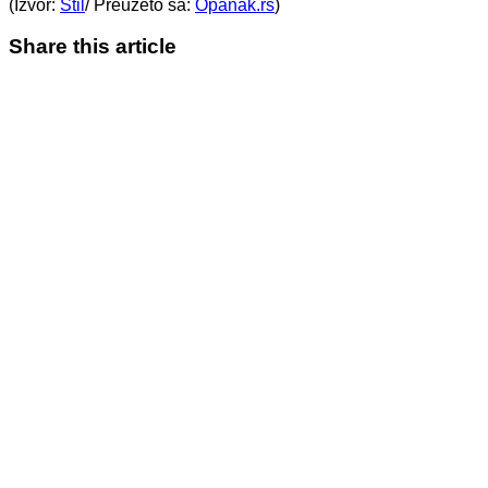
(Izvor:
Stil
/ Preuzeto sa:
Opanak.rs
)
Share this article