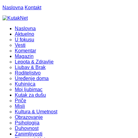
Naslovna
Kontakt
Naslovna
Aktuelno
U fokusu
Vesti
Komentar
Magazin
Lepota & Zdravlje
Ljubav & Brak
Roditeljstvo
Uređenje doma
Kuhinjica
Moj ljubimac
Kutak za dušu
Priče
Misli
Kultura & Umetnost
Obrazovanje
Psihologija
Duhovnost
Zanimljivosti