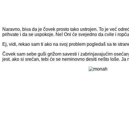
Naravno, biva da je čovek prosto tako ustrojen. To je već određ
prihvate i da se uspokoje. Ne! Oni će svejedno da cvile i rop
Ej, vidi, rekao sam ti ako na svoj problem pogledaš sa te strane, 
Čovek sam sebe guši grižom savesti i zabrinjavajućim osećan
jest. ako si srećan, tebi će se neminovno desiti nešto loše. J