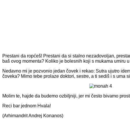
Prestani da ropćeš! Prestani da si stalno nezadovoljan, prestani 
baš ovog momenta? Koliko je bolesnih koji s mukama umiru u
Nedavno mi je pozvonio jed­an čovek i rekao: Sutra ujutro idem 
čoveka? Mimo tebe prolaze doktori, sestre, a ti sediš i s uma s
Molim te, hajde da budemo ozbiljniji, jer mi često bivamo pros
Reci bar jednom Hvala!
(Arhimandrit Andrej Konanos)