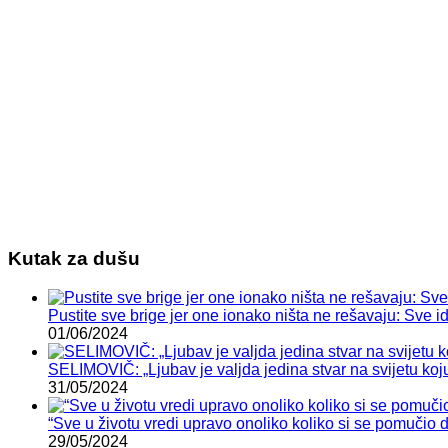
Kutak za dušu
Pustite sve brige jer one ionako ništa ne rešavaju: Sve
01/06/2024
SELIMOVIČ: „Ljubav je valjda jedina stvar na svijetu koju n
31/05/2024
“Sve u životu vredi upravo onoliko koliko si se pomučio 
29/05/2024