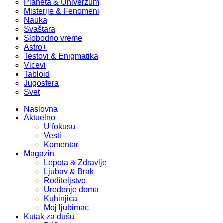
Planeta & Univerzum
Misterije & Fenomeni
Nauka
Svaštara
Slobodno vreme
Astro+
Testovi & Enigmatika
Vicevi
Tabloid
Jugosfera
Svet
Naslovna
Aktuelno
U fokusu
Vesti
Komentar
Magazin
Lepota & Zdravlje
Ljubav & Brak
Roditeljstvo
Uređenje doma
Kuhinjica
Moj ljubimac
Kutak za dušu