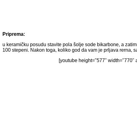
Priprema:
u keramičku posudu stavite pola šolje sode bikarbone, a zatim 
100 stepeni. Nakon toga, koliko god da vam je prljava rerna, s
[youtube height="577" width="770" 