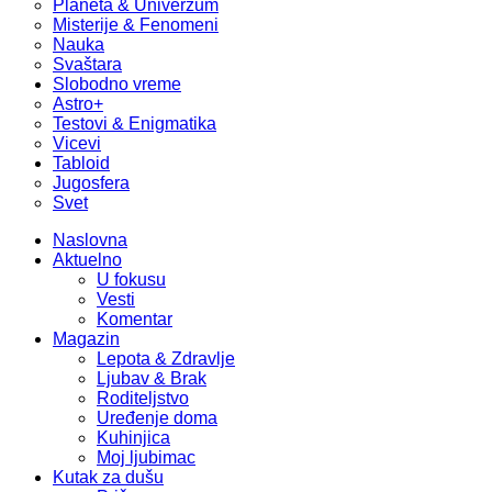
Planeta & Univerzum
Misterije & Fenomeni
Nauka
Svaštara
Slobodno vreme
Astro+
Testovi & Enigmatika
Vicevi
Tabloid
Jugosfera
Svet
Naslovna
Aktuelno
U fokusu
Vesti
Komentar
Magazin
Lepota & Zdravlje
Ljubav & Brak
Roditeljstvo
Uređenje doma
Kuhinjica
Moj ljubimac
Kutak za dušu