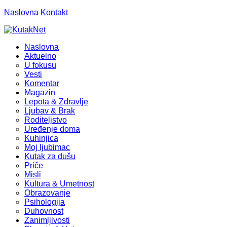
Naslovna
Kontakt
Naslovna
Aktuelno
U fokusu
Vesti
Komentar
Magazin
Lepota & Zdravlje
Ljubav & Brak
Roditeljstvo
Uređenje doma
Kuhinjica
Moj ljubimac
Kutak za dušu
Priče
Misli
Kultura & Umetnost
Obrazovanje
Psihologija
Duhovnost
Zanimljivosti