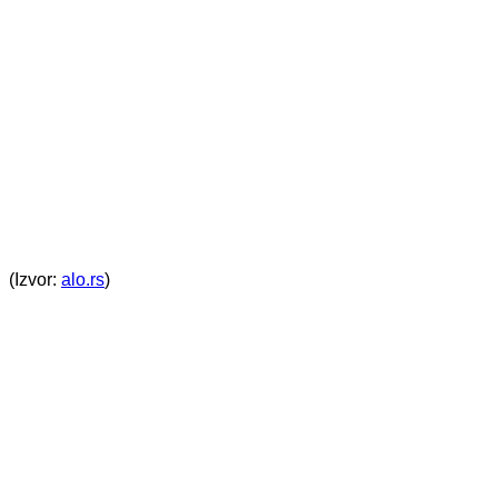
(Izvor:
alo.rs
)