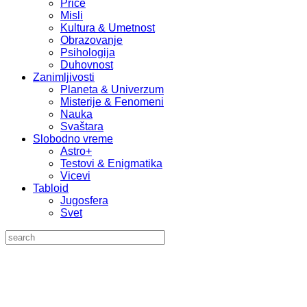
Priče
Misli
Kultura & Umetnost
Obrazovanje
Psihologija
Duhovnost
Zanimljivosti
Planeta & Univerzum
Misterije & Fenomeni
Nauka
Svaštara
Slobodno vreme
Astro+
Testovi & Enigmatika
Vicevi
Tabloid
Jugosfera
Svet