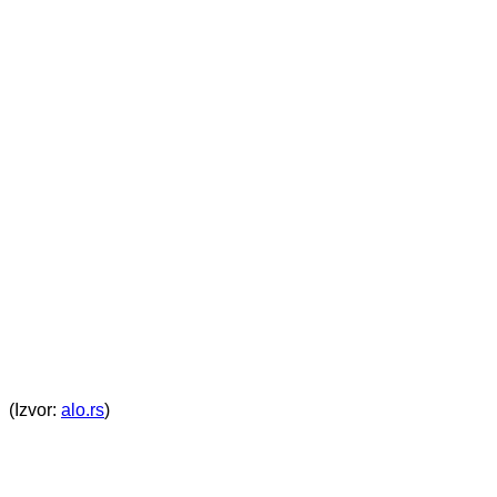
(Izvor:
alo.rs
)