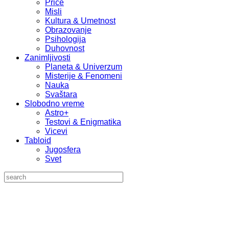
Priče
Misli
Kultura & Umetnost
Obrazovanje
Psihologija
Duhovnost
Zanimljivosti
Planeta & Univerzum
Misterije & Fenomeni
Nauka
Svaštara
Slobodno vreme
Astro+
Testovi & Enigmatika
Vicevi
Tabloid
Jugosfera
Svet