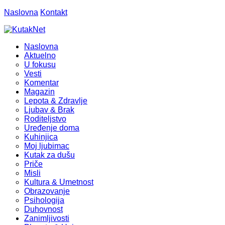
Naslovna
Kontakt
Naslovna
Aktuelno
U fokusu
Vesti
Komentar
Magazin
Lepota & Zdravlje
Ljubav & Brak
Roditeljstvo
Uređenje doma
Kuhinjica
Moj ljubimac
Kutak za dušu
Priče
Misli
Kultura & Umetnost
Obrazovanje
Psihologija
Duhovnost
Zanimljivosti