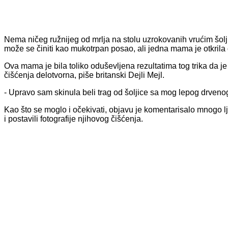
Nema ničeg ružnijeg od mrlja na stolu uzrokovanih vrućim šolj
može se činiti kao mukotrpan posao, ali jedna mama je otkrila da
Ova mama je bila toliko oduševljena rezultatima tog trika da je
čišćenja delotvorna, piše britanski Dejli Mejl.
- Upravo sam skinula beli trag od šoljice sa mog lepog drvenog s
Kao što se moglo i očekivati, objavu je komentarisalo mnogo ljud
i postavili fotografije njihovog čišćenja.