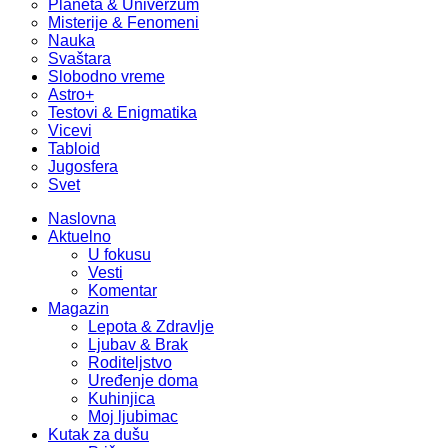
Planeta & Univerzum
Misterije & Fenomeni
Nauka
Svaštara
Slobodno vreme
Astro+
Testovi & Enigmatika
Vicevi
Tabloid
Jugosfera
Svet
Naslovna
Aktuelno
U fokusu
Vesti
Komentar
Magazin
Lepota & Zdravlje
Ljubav & Brak
Roditeljstvo
Uređenje doma
Kuhinjica
Moj ljubimac
Kutak za dušu