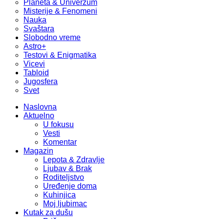
Planeta & Univerzum
Misterije & Fenomeni
Nauka
Svaštara
Slobodno vreme
Astro+
Testovi & Enigmatika
Vicevi
Tabloid
Jugosfera
Svet
Naslovna
Aktuelno
U fokusu
Vesti
Komentar
Magazin
Lepota & Zdravlje
Ljubav & Brak
Roditeljstvo
Uređenje doma
Kuhinjica
Moj ljubimac
Kutak za dušu