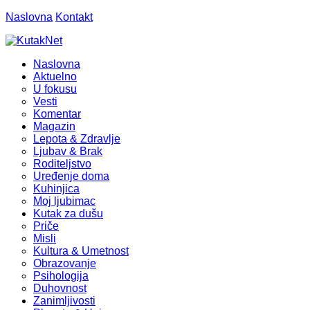
Naslovna
Kontakt
Naslovna
Aktuelno
U fokusu
Vesti
Komentar
Magazin
Lepota & Zdravlje
Ljubav & Brak
Roditeljstvo
Uređenje doma
Kuhinjica
Moj ljubimac
Kutak za dušu
Priče
Misli
Kultura & Umetnost
Obrazovanje
Psihologija
Duhovnost
Zanimljivosti