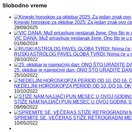
Slobodno vreme
Kineski horoskop za oktobar 2025: Za jedan znak ovo će b
28/09/2025
VIC DANA: Muž prijavljuje nestanak žene. Ono što je u po
01/06/2024
RUSKI ASTROLOG PAVEL GLOBA TVRDI: Njima će u n
28/10/2022
25. oktobar je najmoćniji dan: ONO ŠTO URADIT
25/10/2022
NEDELJNI HOROSKOPZA PERIOD OD 10. DO 16. OKTOBRA:
10/10/2022
STIŽE NAM NAJJAČI PUN MESEC U OVOJ GODINI: Sutra
09/09/2022
SPREMITE SE, VEČERAS STIŽE RETROGRADNI MERKU
10/05/2022