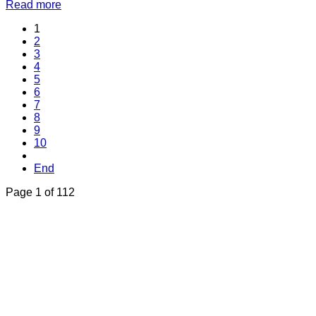
Read more
1
2
3
4
5
6
7
8
9
10
End
Page 1 of 112