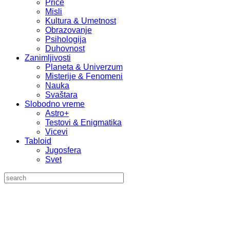
Priče
Misli
Kultura & Umetnost
Obrazovanje
Psihologija
Duhovnost
Zanimljivosti
Planeta & Univerzum
Misterije & Fenomeni
Nauka
Svaštara
Slobodno vreme
Astro+
Testovi & Enigmatika
Vicevi
Tabloid
Jugosfera
Svet