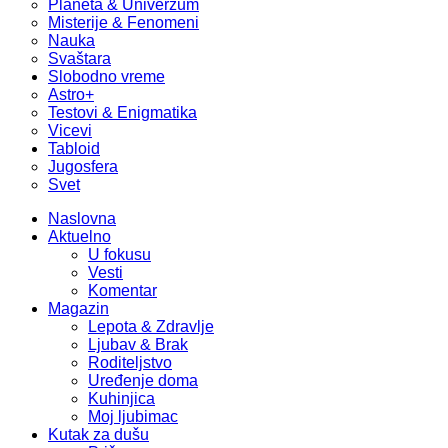
Planeta & Univerzum
Misterije & Fenomeni
Nauka
Svaštara
Slobodno vreme
Astro+
Testovi & Enigmatika
Vicevi
Tabloid
Jugosfera
Svet
Naslovna
Aktuelno
U fokusu
Vesti
Komentar
Magazin
Lepota & Zdravlje
Ljubav & Brak
Roditeljstvo
Uređenje doma
Kuhinjica
Moj ljubimac
Kutak za dušu