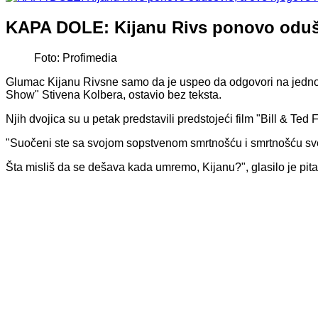
KAPA DOLE: Kijanu Rivs ponovo odušev
Foto: Profimedia
Glumac Kijanu Rivsne samo da je uspeo da odgovori na jedno od
Show" Stivena Kolbera, ostavio bez teksta.
Njih dvojica su u petak predstavili predstojeći film "Bill & Ted 
"Suočeni ste sa svojom sopstvenom smrtnošću i smrtnošću sve
Šta misliš da se dešava kada umremo, Kijanu?", glasilo je pit