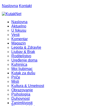
Naslovna
Kontakt
Naslovna
Aktuelno
U fokusu
Vesti
Komentar
Magazin
Lepota & Zdravlje
Ljubav & Brak
Roditeljstvo
Uređenje doma
Kuhinjica
Moj ljubimac
Kutak za dušu
Priče
Misli
Kultura & Umetnost
Obrazovanje
Psihologija
Duhovnost
Zanimljivosti