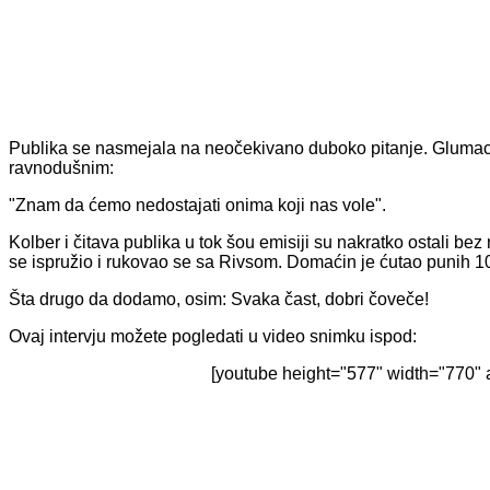
Publika se nasmejala na neočekivano duboko pitanje. Glumac f
ravnodušnim:
"Znam da ćemo nedostajati onima koji nas vole".
Kolber i čitava publika u tok šou emisiji su nakratko ostali be
se ispružio i rukovao se sa Rivsom. Domaćin je ćutao punih 1
Šta drugo da dodamo, osim: Svaka čast, dobri čoveče!
Ovaj intervju možete pogledati u video snimku ispod:
[youtube height="577" width="770" 