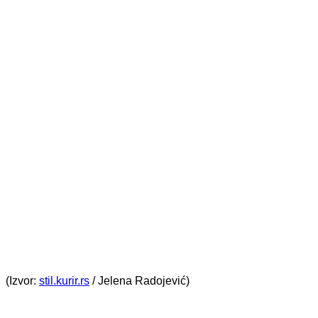
(Izvor:
stil.kurir.rs
/ Jelena Radojević)