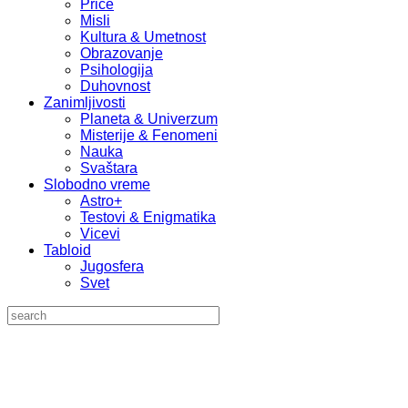
Priče
Misli
Kultura & Umetnost
Obrazovanje
Psihologija
Duhovnost
Zanimljivosti
Planeta & Univerzum
Misterije & Fenomeni
Nauka
Svaštara
Slobodno vreme
Astro+
Testovi & Enigmatika
Vicevi
Tabloid
Jugosfera
Svet