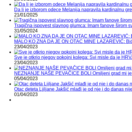
Da li je izborom odece Melanija napravila kardinalnu grešk
21/01/2025
Tragična ispovest slavnog glumca: Imam fanove širom sve
31/05/2024
MALO KO ZNA DA JE ON OTAC MINE LAZAREVIĆ: Bić
23/04/2023
Sve je otkrio njegov pokojni kolega: Svi misle da je HR
23/04/2023
NEZNANJE NAŠE PEVAČICE BOLI Omiljeni grad mi je C
05/04/2023
Otac deteta Ljiljane Jakšić mlađi je od nje i do danas nij
01/04/2023