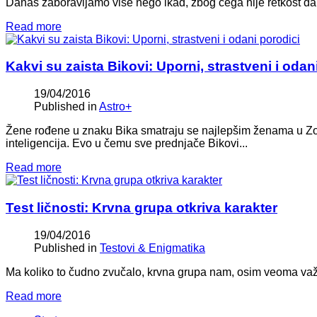
Danas zaboravljamo više nego ikad, zbog čega nije retkost da
Read more
Kakvi su zaista Bikovi: Uporni, strastveni i odan
19/04/2016
Published in
Astro+
Žene rođene u znaku Bika smatraju se najlepšim ženama u Zodij
inteligencija. Evo u čemu sve prednjače Bikovi...
Read more
Test ličnosti: Krvna grupa otkriva karakter
19/04/2016
Published in
Testovi & Enigmatika
Ma koliko to čudno zvučalo, krvna grupa nam, osim veoma važni
Read more