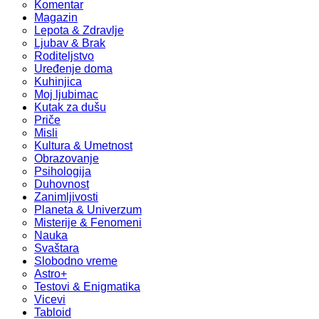
Komentar
Magazin
Lepota & Zdravlje
Ljubav & Brak
Roditeljstvo
Uređenje doma
Kuhinjica
Moj ljubimac
Kutak za dušu
Priče
Misli
Kultura & Umetnost
Obrazovanje
Psihologija
Duhovnost
Zanimljivosti
Planeta & Univerzum
Misterije & Fenomeni
Nauka
Svaštara
Slobodno vreme
Astro+
Testovi & Enigmatika
Vicevi
Tabloid