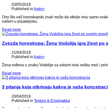
03/05/2016
Published in
Astro+
Ono što vaš horoskopski znak može da otkrije nisu samo svako
vašem u prijateljstvu.
Read more
Zvezda horoskopa: Žena Vodolija igra život po 
21/04/2016
Published in
Astro+
Žena rođena u znaku Vodolije sa sobom nosi veliku moć i privla
Read more
3 pitanja koja otkrivaju kakva je vaša koncetraci
20/04/2016
Published in
Testovi & Enigmatika