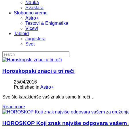
Nauka
Svaštara
Slobodno vreme
Astro+
Testovi & Enigmatika
Vicevi
Tabloid
Jugosfera
Svet
Horoskopski znaci u tri reči
25/04/2016
Published in
Astro+
Sve što karakteriše vaš znak u samo tri reči…
Read more
HOROSKOP Koji znak najviše odgovara vašem 