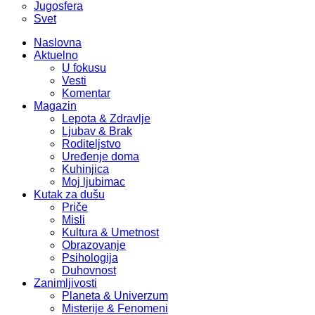
Jugosfera
Svet
Naslovna
Aktuelno
U fokusu
Vesti
Komentar
Magazin
Lepota & Zdravlje
Ljubav & Brak
Roditeljstvo
Uređenje doma
Kuhinjica
Moj ljubimac
Kutak za dušu
Priče
Misli
Kultura & Umetnost
Obrazovanje
Psihologija
Duhovnost
Zanimljivosti
Planeta & Univerzum
Misterije & Fenomeni