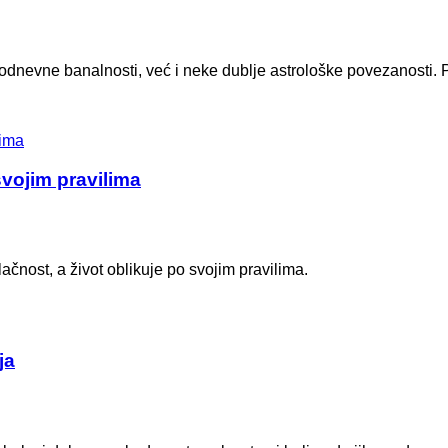
dnevne banalnosti, već i neke dublje astrološke povezanosti. 
svojim pravilima
čnost, a život oblikuje po svojim pravilima.
ja