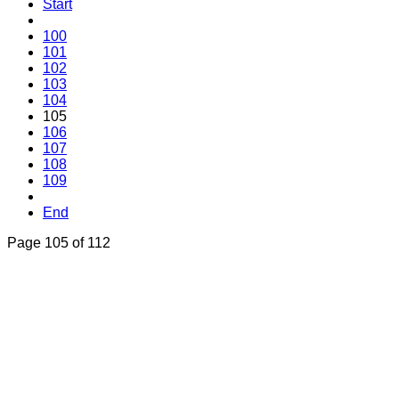
Start
100
101
102
103
104
105
106
107
108
109
End
Page 105 of 112