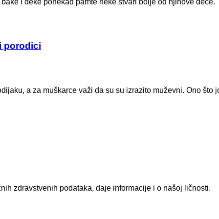
 bake i deke ponekad pamte neke stvari bolje od njihove dece.
i porodici
aku, a za muškarce važi da su su izrazito muževni. Ono što još
h zdravstvenih podataka, daje informacije i o našoj ličnosti.