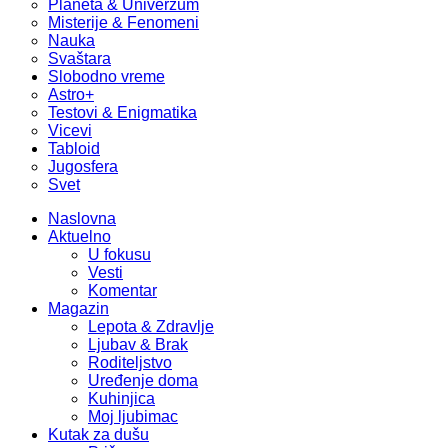
Planeta & Univerzum
Misterije & Fenomeni
Nauka
Svaštara
Slobodno vreme
Astro+
Testovi & Enigmatika
Vicevi
Tabloid
Jugosfera
Svet
Naslovna
Aktuelno
U fokusu
Vesti
Komentar
Magazin
Lepota & Zdravlje
Ljubav & Brak
Roditeljstvo
Uređenje doma
Kuhinjica
Moj ljubimac
Kutak za dušu