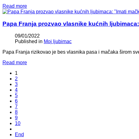
Read more
Papa Franja prozvao vlasnike kućnih ljubimaca:
09/01/2022
Published in
Moj ljubimac
Papa Franja rizikovao je bes vlasnika pasa i mačaka širom sve
Read more
1
2
3
4
5
6
7
8
9
10
End