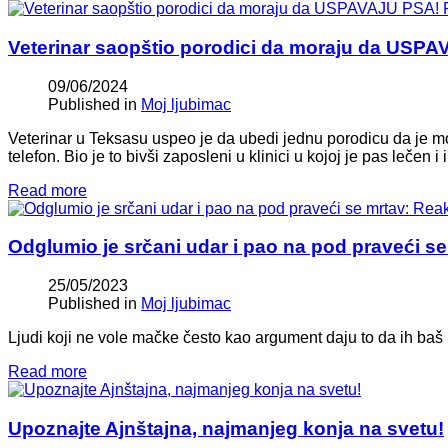
Veterinar saopštio porodici da moraju da USP
09/06/2024
Published in
Moj ljubimac
Veterinar u Teksasu uspeo je da ubedi jednu porodicu da je m
telefon. Bio je to bivši zaposleni u klinici u kojoj je pas lečen 
Read more
Odglumio je srčani udar i pao na pod praveći s
25/05/2023
Published in
Moj ljubimac
Ljudi koji ne vole mačke često kao argument daju to da ih baš b
Read more
Upoznajte Ajnštajna, najmanjeg konja na svetu!