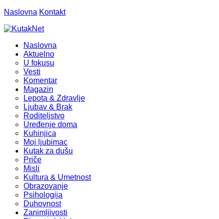
Naslovna
Kontakt
Naslovna
Aktuelno
U fokusu
Vesti
Komentar
Magazin
Lepota & Zdravlje
Ljubav & Brak
Roditeljstvo
Uređenje doma
Kuhinjica
Moj ljubimac
Kutak za dušu
Priče
Misli
Kultura & Umetnost
Obrazovanje
Psihologija
Duhovnost
Zanimljivosti