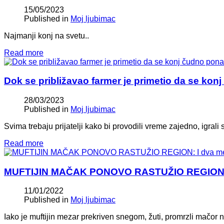
15/05/2023
Published in
Moj ljubimac
Najmanji konj na svetu..
Read more
Dok se približavao farmer je primetio da se ko
28/03/2023
Published in
Moj ljubimac
Svima trebaju prijatelji kako bi provodili vreme zajedno, igrali 
Read more
MUFTIJIN MAČAK PONOVO RASTUŽIO REGION: I d
11/01/2022
Published in
Moj ljubimac
Iako je muftijin mezar prekriven snegom, žuti, promrzli mačor 