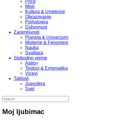
Priče
Misli
Kultura & Umetnost
Obrazovanje
Psihologija
Duhovnost
Zanimljivosti
Planeta & Univerzum
Misterije & Fenomeni
Nauka
Svaštara
Slobodno vreme
Astro+
Testovi & Enigmatika
Vicevi
Tabloid
Jugosfera
Svet
Moj ljubimac