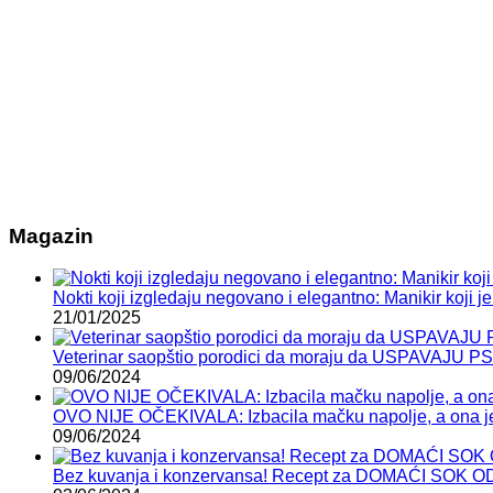
Magazin
Nokti koji izgledaju negovano i elegantno: Manikir koji je 
21/01/2025
Veterinar saopštio porodici da moraju da USPAVAJU P
09/06/2024
OVO NIJE OČEKIVALA: Izbacila mačku napolje, a ona je
09/06/2024
Bez kuvanja i konzervansa! Recept za DOMAĆI SOK 