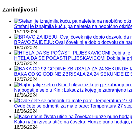
Zanimljivosti
Stefani je iznajmila kuću, pa naletela na neobično otkrić
15/11/2024
BRAVO ZA IDEJU: Ovaj čovek nije dobio dozvolu da napr
18/07/2024
HTELA DA SE POČASTI PLJESKAVICOM! Dobila je prilog k
12/07/2024
BAKA OD 92 GODINE ZBRISALA ZA 24 SEKUNDE IZ S
12/07/2024
Najbogatije selo u Kini: Luksuz iz kojeg je zabranjeno i
16/06/2024
Ovde ćete se odmoriti za male pare: Temperatura 27 ste
16/06/2024
Kako način života utiče na čoveka: Hunze puno hodaju, 
16/06/2024