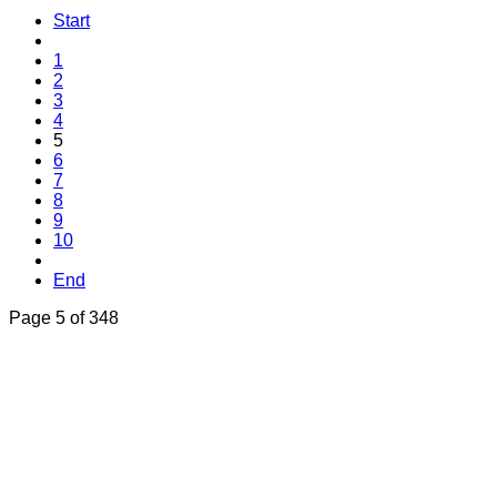
Start
1
2
3
4
5
6
7
8
9
10
End
Page 5 of 348