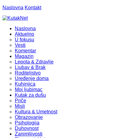
Naslovna
Kontakt
Naslovna
Aktuelno
U fokusu
Vesti
Komentar
Magazin
Lepota & Zdravlje
Ljubav & Brak
Roditeljstvo
Uređenje doma
Kuhinjica
Moj ljubimac
Kutak za dušu
Priče
Misli
Kultura & Umetnost
Obrazovanje
Psihologija
Duhovnost
Zanimljivosti