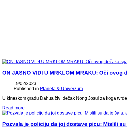
ON JASNO VIDI U MRKLOM MRAKU: Oči ovog deča
19/02/2023
Published in
Planeta & Univerzum
U kineskom gradu Dahua živi dečak Nong Josui za koga tvrde 
Read more
Pozvala je policiju da joj dostave picu: Mislili su 