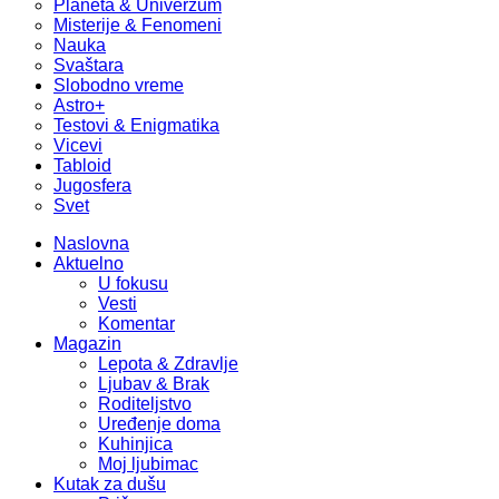
Planeta & Univerzum
Misterije & Fenomeni
Nauka
Svaštara
Slobodno vreme
Astro+
Testovi & Enigmatika
Vicevi
Tabloid
Jugosfera
Svet
Naslovna
Aktuelno
U fokusu
Vesti
Komentar
Magazin
Lepota & Zdravlje
Ljubav & Brak
Roditeljstvo
Uređenje doma
Kuhinjica
Moj ljubimac
Kutak za dušu